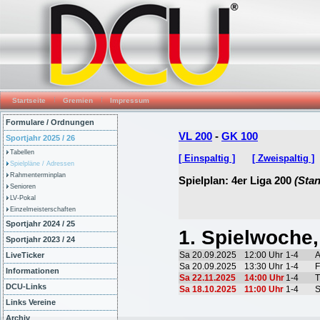
Startseite
Gremien
Impressum
Formulare / Ordnungen
Sportjahr 2025 / 26
Tabellen
Spielpläne / Adressen
Rahmenterminplan
Senioren
LV-Pokal
Einzelmeisterschaften
Sportjahr 2024 / 25
Sportjahr 2023 / 24
LiveTicker
Informationen
DCU-Links
Links Vereine
Archiv