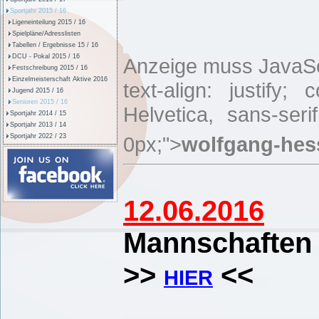
Mobil: 
Sportjahr 2015 / 16
Ligeneinteilung 2015 / 16
Spielpläne/Adresslisten
Tabellen / Ergebnisse 15 / 16
DCU - Pokal 2015 / 16
Anzeige muss JavaScr
Festschreibung 2015 / 16
Einzelmeisterschaft Aktive 2016
text-align: justify;
Jugend 2015 / 16
Senioren 2015 / 16
Helvetica, sans-seri
Sportjahr 2014 / 15
Sportjahr 2013 / 14
Sportjahr 2022 / 23
0px;">
wolfgang-hes
12.06.2016
Mannschafte
>>
<<
HIER
Enderge