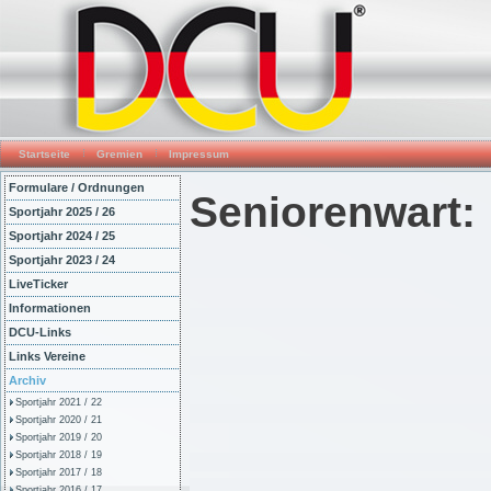
Startseite
Gremien
Impressum
Formulare / Ordnungen
Senioren
Sportjahr 2025 / 26
Sportjahr 2024 / 25
Haupts
Sportjahr 2023 / 24
LiveTicker
67753 
Informationen
DCU-Links
Tel - Rel
Links Vereine
Archiv
Tel-K`lau
Sportjahr 2021 / 22
Sportjahr 2020 / 21
Fax: 06
Sportjahr 2019 / 20
Sportjahr 2018 / 19
Sportjahr 2017 / 18
Sportjahr 2016 / 17