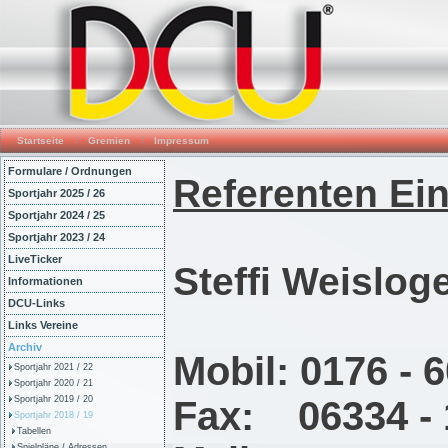
Startseite
Gremien
Impressum
Formulare / Ordnungen
Referenten
Ein
Sportjahr 2025 / 26
Sportjahr 2024 / 25
Sportjahr 2023 / 24
LiveTicker
Steffi Wei
Informationen
DCU-Links
Links Vereine
Archiv
Mobil
: 0176 - 
Sportjahr 2021 / 22
Sportjahr 2020 / 21
Sportjahr 2019 / 20
Fax: 06334 
Sportjahr 2018 / 19
Tabellen
Spielpläne / Adressen