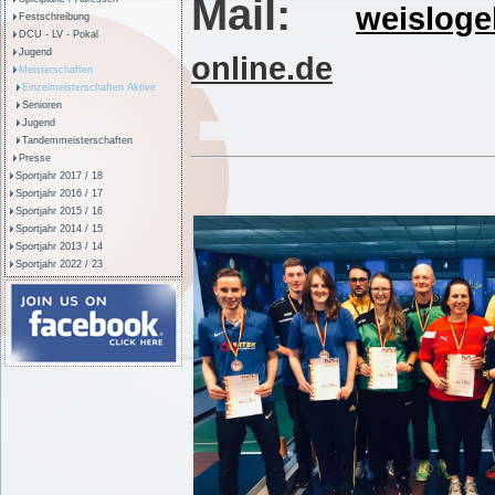
Mail:
weisloge
Festschreibung
DCU - LV - Pokal
Jugend
online.de
Meisterschaften
Einzelmeisterschaften Aktive
Senioren
Jugend
Tandemmeisterschaften
Presse
Sportjahr 2017 / 18
Sportjahr 2016 / 17
Sportjahr 2015 / 16
Sportjahr 2014 / 15
Sportjahr 2013 / 14
Sportjahr 2022 / 23