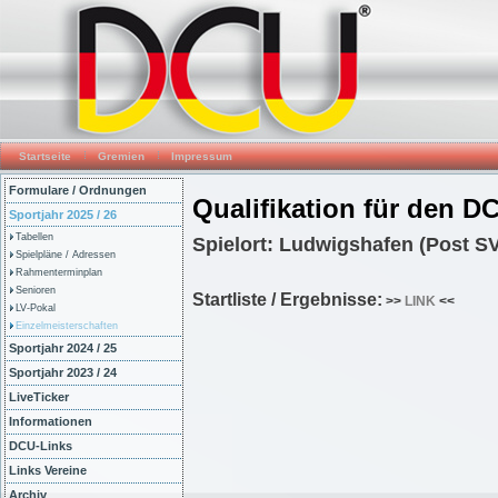
Startseite
Gremien
Impressum
Formulare / Ordnungen
Qualifikation für den DC
Sportjahr 2025 / 26
Tabellen
Spielort: Ludwigshafen (Post S
Spielpläne / Adressen
Rahmenterminplan
Senioren
Startliste / Ergebnisse:
>>
LINK
<<
LV-Pokal
Einzelmeisterschaften
Sportjahr 2024 / 25
Sportjahr 2023 / 24
LiveTicker
Informationen
DCU-Links
Links Vereine
Archiv