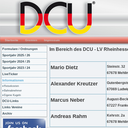
Startseite
Gremien
Impressum
Im Bereich des DCU - LV Rheinhess
Formulare / Ordnungen
Sportjahr 2025 / 26
Sportjahr 2024 / 25
Mario Dietz
Steinstr. 32
Sportjahr 2023 / 24
67678 Mehli
LiveTicker
Informationen
Alexander Kreutzer
Gutenbergst
Reisekosten
67069 Ludwi
Bahnabnehmer
Eigene Kugeln
Marcus Neber
August-Becke
DCU-Links
67227 Frank
Links Vereine
Archiv
Andreas Rahm
Kehrstr. 2a
67678 Mehli