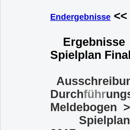
Jugendei
<<
Endergebnisse
Ergebnisse V
Spielplan Fin
Ausschreibu
Durch
führ
ung
Meldebogen 
Spielplan fü