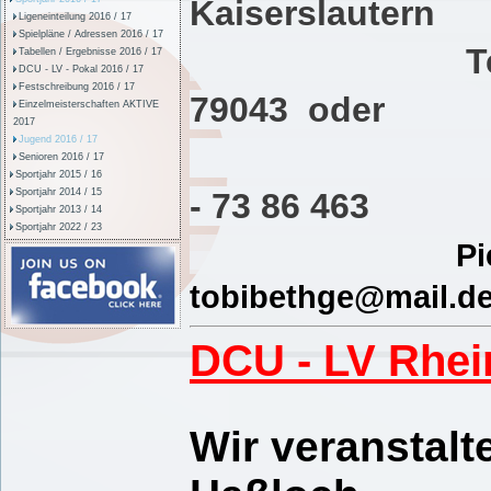
Kaise
Ligeneinteilung 2016 / 17
Spielpläne / Adressen 2016 / 17
Tel.: 06
Tabellen / Ergebnisse 2016 / 17
DCU - LV - Pokal 2016 / 17
Festschreibung 2016 / 17
7904
Einzelmeisterschaften AKTIVE
2017
Jugend 2016 / 17
Ha
Senioren 2016 / 17
Sportjahr 2015 / 16
Sportjahr 2014 / 15
- 73 86 463
Sportjahr 2013 / 14
Sportjahr 2022 / 23
Pi
tobibethge@mail.d
DCU - LV Rhei
Wir veranstalt