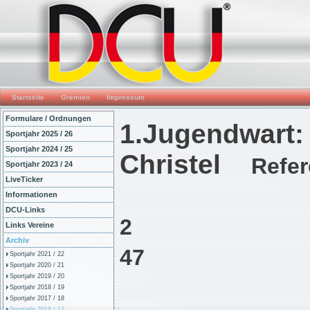
Startseite
Gremien
Impressum
Formulare / Ordnungen
1.Jugendwart:
Sportjahr 2025 / 26
Sportjahr 2024 / 25
Christel
Refer
Sportjahr 2023 / 24
LiveTicker
Informationen
DCU-Links
2 Bu
Links Vereine
Archiv
47 Brü
Sportjahr 2021 / 22
Sportjahr 2020 / 21
Sportjahr 2019 / 20
5512
Sportjahr 2018 / 19
Sportjahr 2017 / 18
Sportjahr 2016 / 17