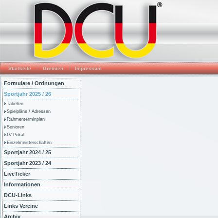
Startseite
Gremien
Impressum
Formulare / Ordnungen
Sportjahr 2025 / 26
Tabellen
Spielpläne / Adressen
Rahmenterminplan
Senioren
LV-Pokal
Einzelmeisterschaften
Sportjahr 2024 / 25
Sportjahr 2023 / 24
LiveTicker
Informationen
DCU-Links
Links Vereine
Archiv