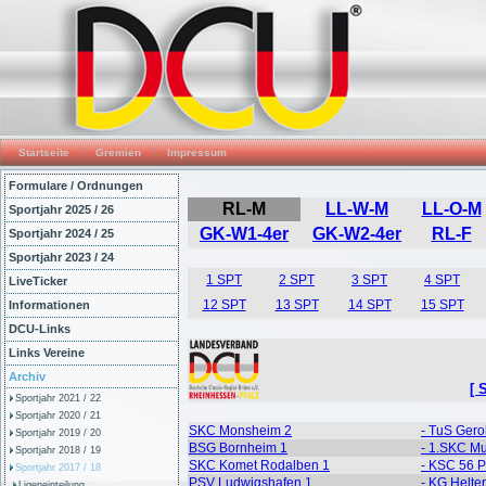
Startseite
Gremien
Impressum
Formulare / Ordnungen
Sportjahr 2025 / 26
Sportjahr 2024 / 25
Sportjahr 2023 / 24
LiveTicker
Informationen
DCU-Links
Links Vereine
Archiv
Sportjahr 2021 / 22
Sportjahr 2020 / 21
Sportjahr 2019 / 20
Sportjahr 2018 / 19
Sportjahr 2017 / 18
Ligeneinteilung