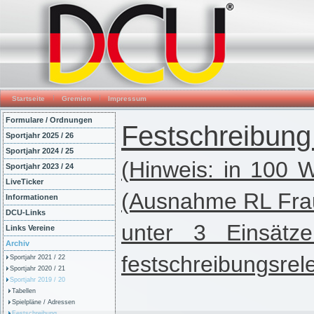
Startseite
Gremien
Impressum
Formulare / Ordnungen
Festschreibung 
Sportjahr 2025 / 26
Sportjahr 2024 / 25
(Hinweis: in 100 
Sportjahr 2023 / 24
LiveTicker
(Ausnahme RL Fra
Informationen
DCU-Links
unter 3 Einsätz
Links Vereine
Archiv
festschreibungsrel
Sportjahr 2021 / 22
Sportjahr 2020 / 21
Sportjahr 2019 / 20
Tabellen
Spielpläne / Adressen
Festschreibung