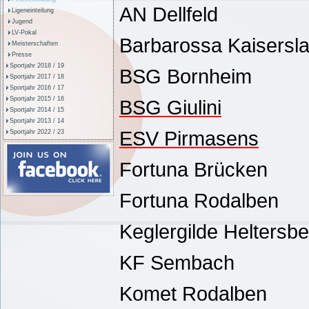
AN Dellfeld
Ligeneinteilung
Jugend
LV-Pokal
Barbarossa Kaisersla
Meisterschaften
Presse
Sportjahr 2018 / 19
BSG Bornheim
Sportjahr 2017 / 18
Sportjahr 2016 / 17
Sportjahr 2015 / 16
BSG Giulini
Sportjahr 2014 / 15
Sportjahr 2013 / 14
ESV Pirmasens
Sportjahr 2022 / 23
Fortuna Brücken
Fortuna Rodalben
Keglergilde Heltersbe
KF Sembach
Komet Rodalben