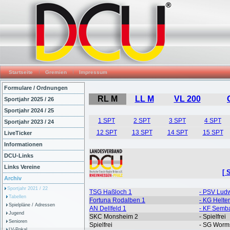
Startseite
Gremien
Impressum
Formulare / Ordnungen
Sportjahr 2025 / 26
Sportjahr 2024 / 25
Sportjahr 2023 / 24
LiveTicker
Informationen
DCU-Links
Links Vereine
Archiv
Sportjahr 2021 / 22
Tabellen
Spielpläne / Adressen
Jugend
Senioren
LV-Pokal