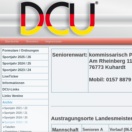
Startseite
Gremien
Impressum
Formulare / Ordnungen
Seniorenwart:
kommissarisch P
Sportjahr 2025 / 26
Am Rheinberg 1
Sportjahr 2024 / 25
76773 Kuhardt
Sportjahr 2023 / 24
LiveTicker
Mobil: 0157 887
Informationen
DCU-Links
Links Vereine
Archiv
Sportjahr 2021 / 22
Sportjahr 2020 / 21
Austragungsorte Landesmeiste
Sportjahr 2019 / 20
Sportjahr 2018 / 19
Tabellen
Mannschaft
Senioren A
Vorlauf (06.0
Spielpläne / Adressen