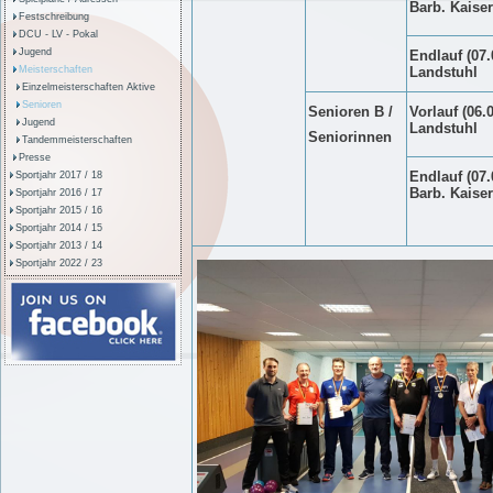
Barb. Kaise
Festschreibung
DCU - LV - Pokal
Jugend
Endlauf (07.
Meisterschaften
Landstuhl
Einzelmeisterschaften Aktive
Senioren
Senioren B /
Vorlauf (06.0
Jugend
Landstuhl
Seniorinnen
Tandemmeisterschaften
Presse
Endlauf (07.
Sportjahr 2017 / 18
Barb. Kaise
Sportjahr 2016 / 17
Sportjahr 2015 / 16
Sportjahr 2014 / 15
Sportjahr 2013 / 14
Sportjahr 2022 / 23