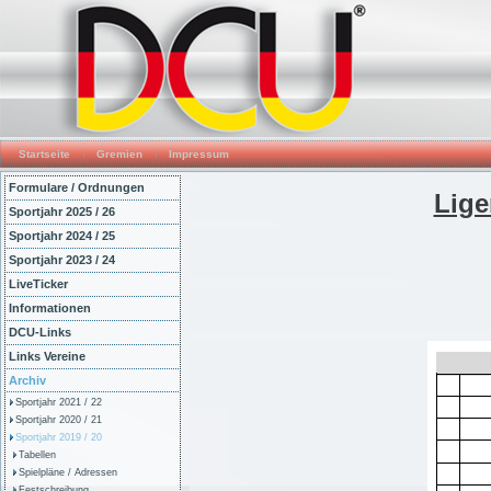
Startseite
Gremien
Impressum
Formulare / Ordnungen
Lige
Sportjahr 2025 / 26
Sportjahr 2024 / 25
Sportjahr 2023 / 24
LiveTicker
Informationen
DCU-Links
Links Vereine
Archiv
Sportjahr 2021 / 22
Sportjahr 2020 / 21
Sportjahr 2019 / 20
Tabellen
Spielpläne / Adressen
Festschreibung