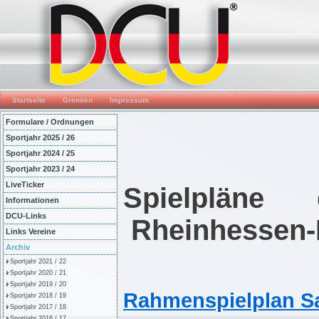
Startseite
Gremien
Impressum
Formulare / Ordnungen
Sportjahr 2025 / 26
Sportjahr 2024 / 25
Sportjahr 2023 / 24
LiveTicker
Spielpläne
Informationen
DCU-Links
Rheinhessen-P
Links Vereine
Archiv
Sportjahr 2021 / 22
Sportjahr 2020 / 21
Sportjahr 2019 / 20
Rahmenspielplan Sa
Sportjahr 2018 / 19
Sportjahr 2017 / 18
Sportjahr 2016 / 17