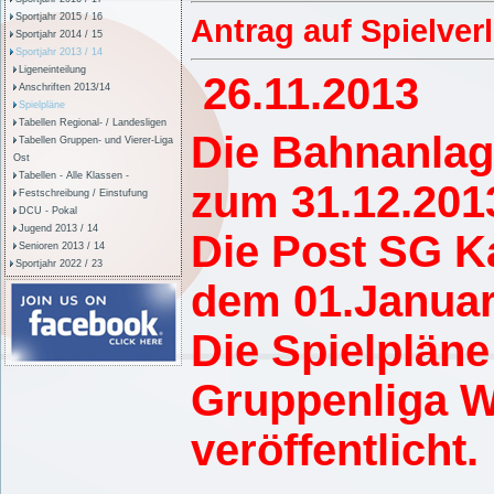
Sportjahr 2015 / 16
Antrag auf Spielve
Sportjahr 2014 / 15
Sportjahr 2013 / 14
Ligeneinteilung
26.11.20
Anschriften 2013/14
Spielpläne
Tabellen Regional- / Landesligen
Die Bahnanlag
Tabellen Gruppen- und Vierer-Liga
Ost
Tabellen - Alle Klassen -
zum 31.12.201
Festschreibung / Einstufung
DCU - Pokal
Jugend 2013 / 14
Die Post SG Ka
Senioren 2013 / 14
Sportjahr 2022 / 23
dem 01.Januar
Die Spielpläne
Gruppenliga W
veröffentlicht.