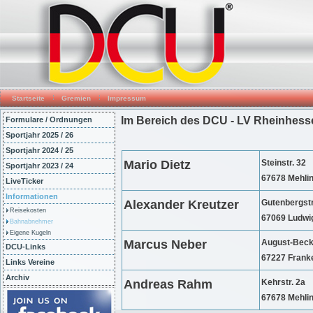
Startseite
Gremien
Impressum
Im Bereich des DCU - LV Rheinhess
Formulare / Ordnungen
Sportjahr 2025 / 26
Sportjahr 2024 / 25
Mario Dietz
Steinstr. 32
Sportjahr 2023 / 24
67678 Mehli
LiveTicker
Informationen
Alexander Kreutzer
Gutenbergst
Reisekosten
67069 Ludwi
Bahnabnehmer
Eigene Kugeln
Marcus Neber
August-Becke
DCU-Links
67227 Frank
Links Vereine
Archiv
Andreas Rahm
Kehrstr. 2a
67678 Mehli