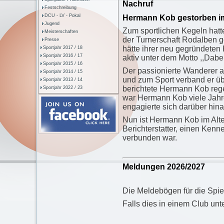
Nachruf
Festschreibung
DCU - LV - Pokal
Hermann Kob gestorben im
Jugend
Zum sportlichen Kegeln hat
Meisterschaften
der Turnerschaft Rodalben g
Presse
hätte ihrer neu gegründ
eten 
Sportjahr 2017 / 18
Sportjahr 2016 / 17
aktiv unter dem Motto
,,Dabei
Sportjahr 2015 / 16
Der passionierte Wanderer a
Sportjahr 2014 / 15
und zum Sport verband er übe
Sportjahr 2013 / 14
berichtete Hermann Kob re
Sportjahr 2022 / 23
war Hermann Kob viele Jahre
engagierte sich darüber hin
Nun ist Hermann Kob im Alter
Berichterstatter, einen Ken
verbunden war.
Meldungen 2026/2027
Die Meldebögen für die Spie
Falls dies in einem Club unte