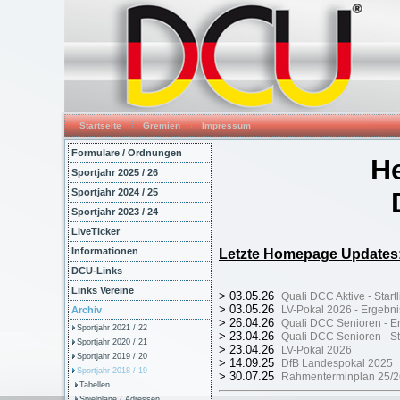
Startseite
Gremien
Impressum
Formulare / Ordnungen
He
Sportjahr 2025 / 26
Sportjahr 2024 / 25
Sportjahr 2023 / 24
LiveTicker
Informationen
Letzte Homepage Updates
DCU-Links
Links Vereine
> 03.05.26
Quali DCC Aktive - Startl
> 03.05.26
LV-Pokal 2026 - Ergebn
Archiv
> 26.04.26
Quali DCC Senioren - Er
Sportjahr 2021 / 22
> 23.04.26
Quali DCC Senioren - Sta
Sportjahr 2020 / 21
> 23.04.26
LV-Pokal 2026
Sportjahr 2019 / 20
> 14.09.25
DfB Landespokal 2025
Sportjahr 2018 / 19
> 30.07.25
Rahmenterminplan 25/2
Tabellen
Spielpläne / Adressen