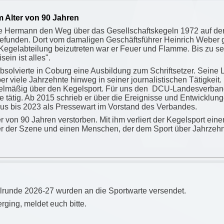
 Alter von 90 J
ahren
te Hermann den Weg über das Gesellschaftskegeln 1972 auf de
efunden. Dort vom damaligen Geschäftsführer Heinrich Weber ge
Kegelabteilung beizutreten war er Feuer und Flamme. Bis zu s
sein ist
alles".
bsolvierte in Coburg eine Ausbildung zum Schriftsetzer. Seine
r viele Jahrzehnte hinweg in seiner journalistischen Tätigkeit.
gelmäßig über den Kegelsport. Für uns den DCU-Landesverban
 tätig. Ab 2015 schrieb er über die Ereignisse und Entwicklun
aus bis 2023 als Pressewart im Vorstand des Verbandes.
 von 90 Jahren verstorben. Mit ihm verliert der Kegelsport ein
ner der Szene und einen Menschen, der dem Sport über Jahrzeh
lrunde 2026-27 wurden an die Sportwarte versendet.
rging, meldet euch bitte.