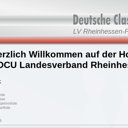
LV Rheinhessen-P
rzlich Will
kommen auf der H
DCU Landesverband Rheinhes
:
iste
isse
gebnisliste
rtliste
6