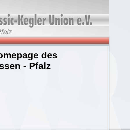
falz
omepage des
sen - Pfalz