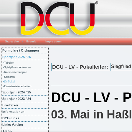
Startseite
Gremien
Impressum
Formulare / Ordnungen
Sportjahr 2025 / 26
Tabellen
DCU - LV - Pokalleiter:
Siegfried
Spielpläne / Adressen
Rahmenterminplan
Senioren
LV-Pokal
Einzelmeisterschaften
DCU - LV - 
Sportjahr 2024 / 25
Sportjahr 2023 / 24
LiveTicker
03. Mai in Haß
Informationen
DCU-Links
Links Vereine
Archiv