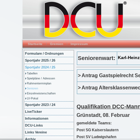
Startseite
Gremien
Impressum
Formulare / Ordnungen
Seniorenwart:
Karl-Heinz
Sportjahr 2025 / 26
Sportjahr 2024 / 25
Tabellen
> Antrag Gastspielrecht 
Spielpläne / Adressen
Rahmenterminplan
> Antrag Altersklassenwe
Senioren
Einzelmeisterschaften
LV-Pokal
Sportjahr 2023 / 24
Qualifikation DCC-Mann
LiveTicker
Grünstadt, 08. Februar
Informationen
gemeldete Teams:
DCU-Links
Post SG Kaiserslautern
Links Vereine
Post SV Ludwigshafen
Archiv