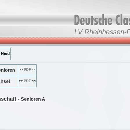
LV Rheinhessen-P
 Nied
Senioren
>>
PDF
<<
chsel
>>
PDF
<<
schaft -
Senioren A