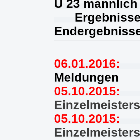
U 23 männlich
Ergebnisse 
Endergebnisse
06.01.20
Meldungen
05.10
.2015:
Einzelmeister
05.10.2015:
M
Einzelmeister