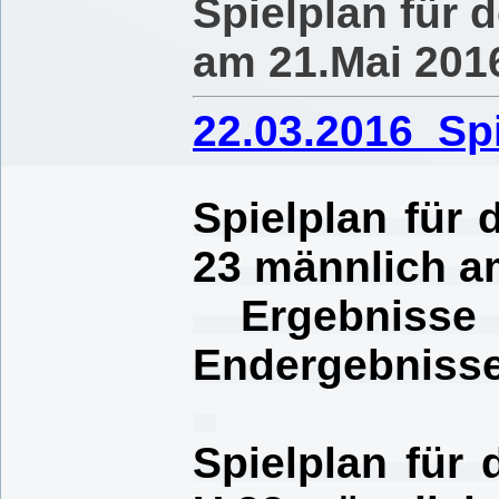
Spielplan für 
am 21.Mai 20
22.03.2016 Spi
Spielplan für 
23 männlich a
Ergebnisse 
Endergebnisse
Spielplan für