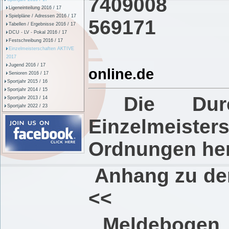
74090
Ligeneinteilung 2016 / 17
Spielpläne / Adressen 2016 / 17
56
Tabellen / Ergebnisse 2016 / 17
DCU - LV - Pokal 2016 / 17
Festschreibung 2016 / 17
M
Einzelmeisterschaften AKTIVE
2017
Jugend 2016 / 17
online.de
Senioren 2016 / 17
Sportjahr 2015 / 16
Sportjahr 2014 / 15
Die Durc
Sportjahr 2013 / 14
Sportjahr 2022 / 23
Einzelmeiste
Ordnungen her
Anhang zu de
<<
Meldebogen 