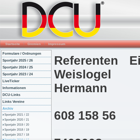
Startseite
Gremien
Impressum
Formulare / Ordnungen
Referenten
Sportjahr 2025 / 26
Sportjahr 2024 / 25
Weisloge
Sportjahr 2023 / 24
LiveTicker
Hermann
Informationen
DCU-Links
Tel
Links Vereine
Archiv
608 158 
Sportjahr 2021 / 22
Sportjahr 2020 / 21
Tel
Sportjahr 2019 / 20
Sportjahr 2018 / 19
Sportjahr 2017 / 18
Sportjahr 2016 / 17