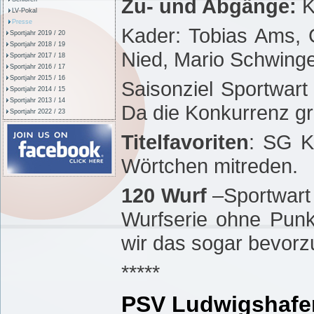
Zu- und Abgänge:
K
LV-Pokal
Presse
Kader: Tobias Ams, 
Sportjahr 2019 / 20
Sportjahr 2018 / 19
Nied, Mario Schwinge
Sportjahr 2017 / 18
Sportjahr 2016 / 17
Sportjahr 2015 / 16
Saisonziel Sportwart
Sportjahr 2014 / 15
Sportjahr 2013 / 14
Da die Konkurrenz gr
Sportjahr 2022 / 23
Titelfavoriten
: SG K
Wörtchen mitreden.
120 Wurf
–Sportwart
Wurfserie ohne Punk
wir das sogar bevorz
*****
PSV Ludwigshafe