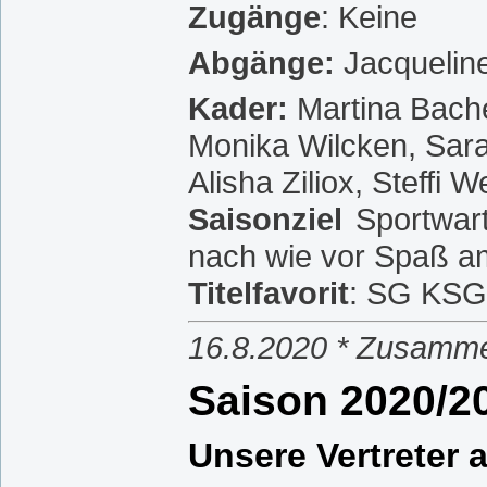
Zugänge
: Keine
Abgänge:
Jacquelin
Kader:
Martina Bache
Monika Wilcken, Sara
Alisha Ziliox, Steffi W
Saisonziel
Sportwart
nach wie vor Spaß a
Titelfavorit
: SG KSG
16.8.2020 * Zusamme
S
aison 2020/2
Unsere Vertreter 