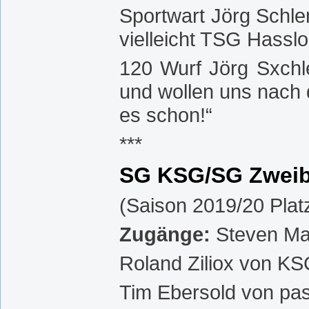
Sportwart Jörg Schlem
vielleicht TSG Hassl
120 Wurf Jörg Sxchl
und wollen uns nach
es schon!“
***
SG KSG/SG Zwei
(Saison 2019/20 Plat
Zugänge:
Steven Ma
Roland Ziliox von K
Tim Ebersold von pas