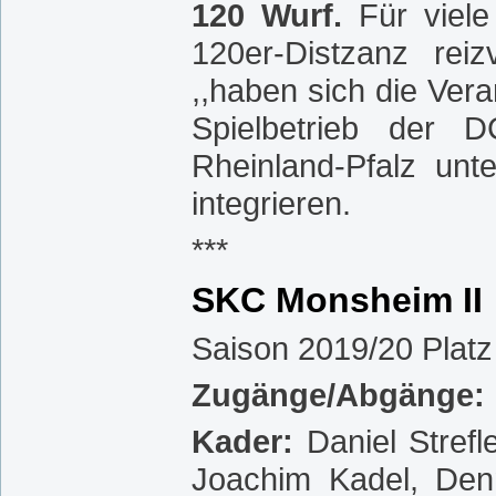
120 Wurf.
Für viel
120er-Distzanz rei
,,haben sich die Ver
Spielbetrieb der 
Rheinland-Pfalz un
integrieren.
***
SKC Monsheim II
Saison 2019/20 Platz
Zugänge/Abgänge:
Kader:
Daniel Stref
Joachim Kadel, Denn