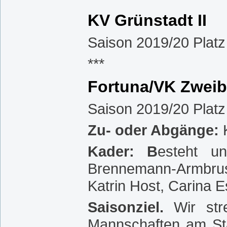
KV Grünstadt II
Saison 2019/20 Platz
***
Fortuna/VK Zwei
Saison 2019/20 Platz
Zu- oder Abgänge:
Kader: B
esteht u
Brennemann-Armbrus
Katrin Host, Carina 
Saisonziel.
Wir str
Mannschaften am Star