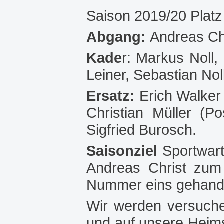
Saison 2019/20 Platz
Abgang:
Andreas Ch
Kade
r: Markus Noll
Leiner, Sebastian Noll
Ersatz:
Erich Walker
Christian Müller (P
Sigfried Burosch.
Saisonziel
Sportwart 
Andreas Christ zum 
Nummer eins gehande
Wir werden versuche
und auf unsere Heims