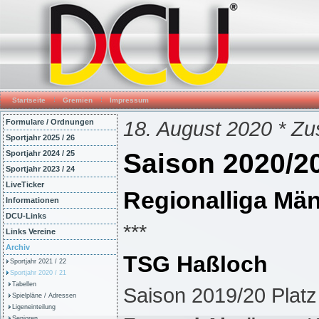
Startseite
Gremien
Impressum
18. August 2020 * Z
Formulare / Ordnungen
Sportjahr 2025 / 26
Saison 2020/2
Sportjahr 2024 / 25
Sportjahr 2023 / 24
LiveTicker
Regionalliga Mä
Informationen
DCU-Links
***
Links Vereine
Archiv
TSG Haßloch
Sportjahr 2021 / 22
Sportjahr 2020 / 21
Tabellen
Saison 2019/20 Platz
Spielpläne / Adressen
Ligeneinteilung
Senioren