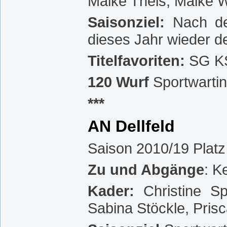
Maike Theis, Maike W
Saisonziel:
Nach de
dieses Jahr wieder de
Titelfavoriten:
SG KS
120 Wurf
Sportwarti
***
AN Dellfeld
Saison 2010/19 Platz
Zu und Abgänge
: K
Kader:
Christine S
Sabina Stöckle, Pris