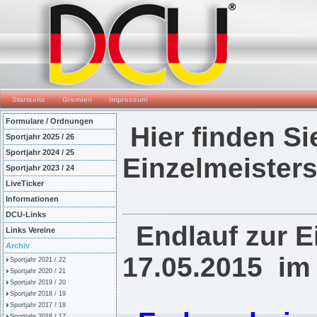
Startseite
Gremien
Impressum
Formulare / Ordnungen
Hier finden Si
Sportjahr 2025 / 26
Sportjahr 2024 / 25
Einzelmeister
Sportjahr 2023 / 24
LiveTicker
Informationen
DCU-Links
Endlauf zur E
Links Vereine
Archiv
17.05.2015 im
Sportjahr 2021 / 22
Sportjahr 2020 / 21
Sportjahr 2019 / 20
Sportjahr 2018 / 19
Sportjahr 2017 / 18
Sportjahr 2016 / 17