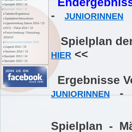
Endergebniss
Sportjahr 2015 / 16
Sportjahr 2014 / 15
-
JUNIORINNEN
Tabellen/Ergebnisse
Spielpläne/Adresslisten
Ligeneinteilung Saison 2014 / 15
DCU - Pokal 2014 / 15
Festschreibung / Einstufung
Spielplan den
2014/15
Einzelmeisterschaften 2015
Jugend 2014 / 15
<<
Senioren 2014 / 15
HIER
Sportjahr 2013 / 14
Sportjahr 2022 / 23
Ergebnisse 
JUNIORINNEN
Spielplan - M