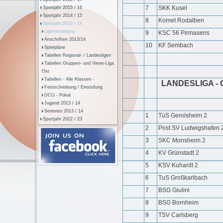
7
SKK Kusel
Sportjahr 2015 / 16
Sportjahr 2014 / 15
8
Komet Rodalben
Sportjahr 2013 / 14
Ligeneinteilung
9
KSC 56 Pirmasens
Anschriften 2013/14
10
KF Sembach
Spielpläne
Tabellen Regional- / Landesligen
Tabellen Gruppen- und Vierer-Liga
Ost
Tabellen - Alle Klassen -
LANDESLIGA - 
Festschreibung / Einstufung
DCU - Pokal
Jugend 2013 / 14
Senioren 2013 / 14
1
TuS Gerolsheim 2
Sportjahr 2022 / 23
2
Post SV Ludwigshafen 
3
SKC Monsheim 2
4
KV Grünstadt 2
5
KSV Kuhardt 2
6
TuS Großkarlbach
7
BSG Giulini
8
BSG Bornheim
9
TSV Carlsberg