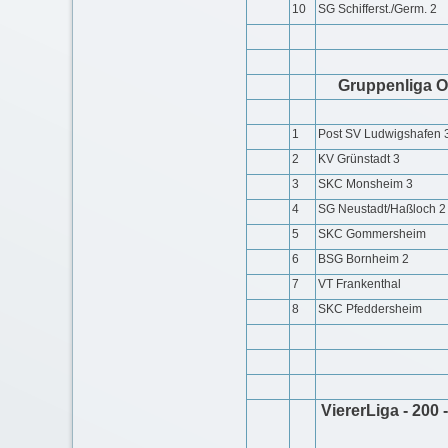
10
SG Schifferst./Germ. 2
Gruppenliga O
1
Post SV Ludwigshafen 
2
KV Grünstadt 3
3
SKC Monsheim 3
4
SG Neustadt/Haßloch 2
5
SKC Gommersheim
6
BSG Bornheim 2
7
VT Frankenthal
8
SKC Pfeddersheim
ViererLiga - 200 