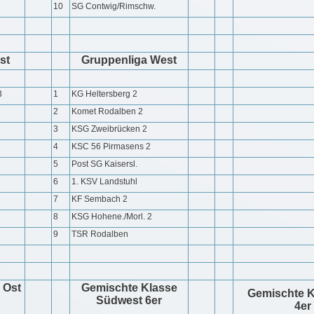
10
SG Contwig/Rimschw.
st
Gruppenliga West
3
1
KG Heltersberg 2
2
Komet Rodalben 2
3
KSG Zweibrücken 2
4
KSC 56 Pirmasens 2
5
Post SG Kaisersl.
6
1. KSV Landstuhl
7
KF Sembach 2
8
KSG Hohene./Morl. 2
9
TSR Rodalben
- Ost
Gemischte Klasse
Gemischte K
Südwest 6er
4er