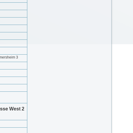
rmersheim 3
asse
West
2