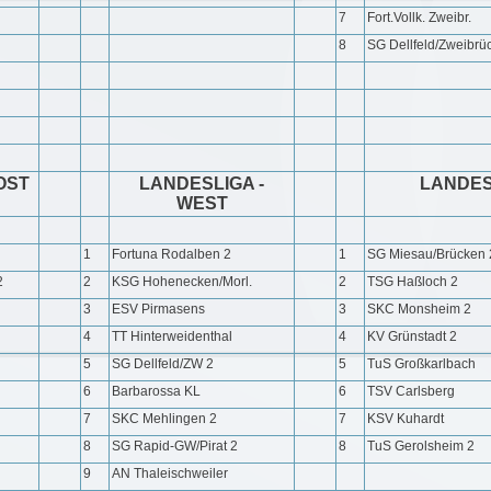
7
Fort.Vollk. Zweibr.
8
SG Dellfeld/Zweibrü
OST
LANDESLIGA -
LANDES
WEST
1
Fortuna Rodalben 2
1
SG Miesau/Brücken 
2
2
KSG Hohenecken/Morl.
2
TSG Haßloch 2
3
ESV Pirmasens
3
SKC Monsheim 2
4
TT Hinterweidenthal
4
KV Grünstadt 2
5
SG Dellfeld/ZW 2
5
TuS Großkarlbach
6
Barbarossa KL
6
TSV Carlsberg
7
SKC Mehlingen 2
7
KSV Kuhardt
8
SG Rapid-GW/Pirat 2
8
TuS Gerolsheim 2
9
AN Thaleischweiler