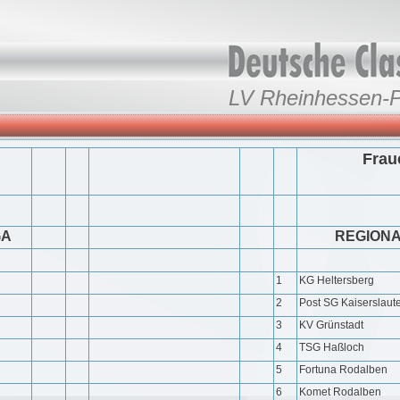
LV Rheinhessen-P
Frau
GA
REGIONA
1
KG Heltersberg
2
Post SG Kaiserslaut
3
KV Grünstadt
4
TSG Haßloch
5
Fortuna Rodalben
6
Komet Rodalben