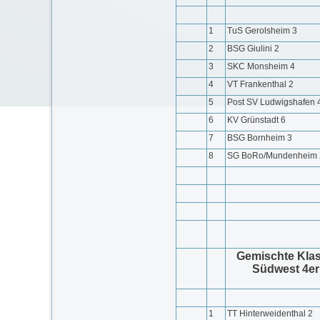
1
TuS Gerolsheim 3
2
BSG Giulini 2
3
SKC Monsheim 4
4
VT Frankenthal 2
5
Post SV Ludwigshafen 
6
KV Grünstadt 6
7
BSG Bornheim 3
8
SG BoRo/Mundenheim 
Gemischte Kla
Südwest 4er
1
TT Hinterweidenthal 2