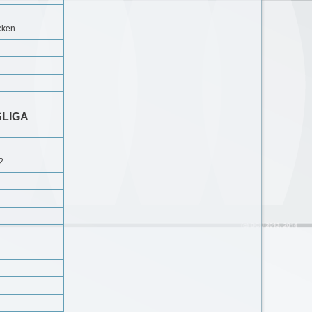
cken
LIGA
2