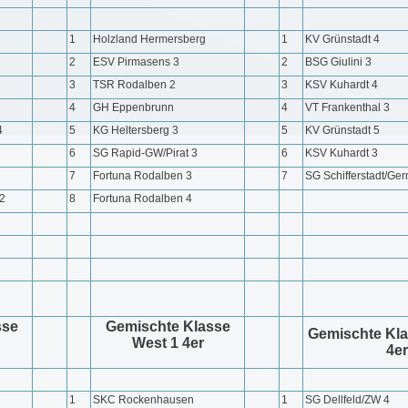
1
Holzland Hermersberg
1
KV Grünstadt 4
2
ESV Pirmasens 3
2
BSG Giulini 3
3
TSR Rodalben 2
3
KSV Kuhardt 4
4
GH Eppenbrunn
4
VT Frankenthal 3
4
5
KG Heltersberg 3
5
KV Grünstadt 5
6
SG Rapid-GW/Pirat 3
6
KSV Kuhardt 3
7
Fortuna Rodalben 3
7
SG Schifferstadt/Ge
2
8
Fortuna Rodalben 4
sse
Gemischte Klasse
Gemischte Kl
West 1 4er
4er
1
SKC Rockenhausen
1
SG Dellfeld/ZW 4