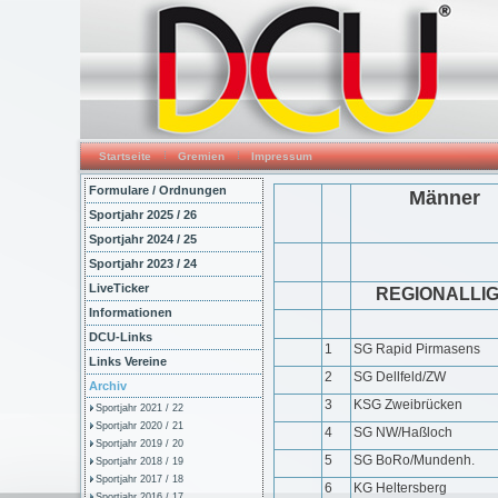
Startseite
Gremien
Impressum
Formulare / Ordnungen
Männer
Sportjahr 2025 / 26
Sportjahr 2024 / 25
Sportjahr 2023 / 24
LiveTicker
REGIONALLI
Informationen
DCU-Links
1
SG Rapid Pirmasens
Links Vereine
2
SG Dellfeld/ZW
Archiv
3
KSG Zweibrücken
Sportjahr 2021 / 22
Sportjahr 2020 / 21
4
SG NW/Haßloch
Sportjahr 2019 / 20
5
SG BoRo/Mundenh.
Sportjahr 2018 / 19
Sportjahr 2017 / 18
6
KG Heltersberg
Sportjahr 2016 / 17