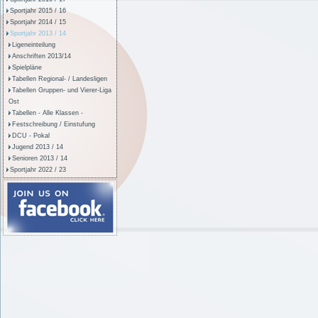
Sportjahr 2015 / 16
Sportjahr 2014 / 15
Sportjahr 2013 / 14
Ligeneinteilung
Anschriften 2013/14
Spielpläne
Tabellen Regional- / Landesligen
Tabellen Gruppen- und Vierer-Liga
Ost
Tabellen - Alle Klassen -
Festschreibung / Einstufung
DCU - Pokal
Jugend 2013 / 14
Senioren 2013 / 14
Sportjahr 2022 / 23