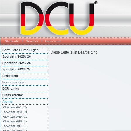
Startseite
Gremien
Impressum
Formulare / Ordnungen
Diese Seite ist in Bearbeitung
Sportjahr 2025 / 26
Sportjahr 2024 / 25
Sportjahr 2023 / 24
LiveTicker
Informationen
DCU-Links
Links Vereine
Archiv
Sportjahr 2021 / 22
Sportjahr 2020 / 21
Sportjahr 2019 / 20
Sportjahr 2018 / 19
Sportjahr 2017 / 18
Sportjahr 2016 / 17